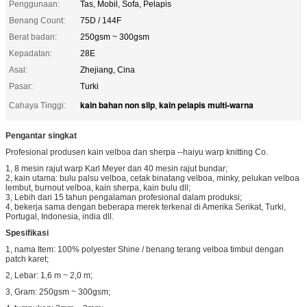
Penggunaan:
Tas, Mobil, Sofa, Pelapis
Benang Count:
75D / 144F
Berat badan:
250gsm ~ 300gsm
Kepadatan:
28E
Asal:
Zhejiang, Cina
Pasar:
Turki
kain bahan non slip
kain pelapis multi-warna
Cahaya Tinggi:
,
Pengantar singkat
Profesional produsen kain velboa dan sherpa --haiyu warp knitting Co.
1, 8 mesin rajut warp Karl Meyer dan 40 mesin rajut bundar;
2, kain utama: bulu palsu velboa, cetak binatang velboa, minky, pelukan velboa
lembut, burnout velboa, kain sherpa, kain bulu dll;
3, Lebih dari 15 tahun pengalaman profesional dalam produksi;
4, bekerja sama dengan beberapa merek terkenal di Amerika Serikat, Turki,
Portugal, Indonesia, india dll.
Spesifikasi
1, nama Item: 100% polyester Shine / benang terang velboa timbul dengan
patch karet;
2, Lebar: 1,6 m ~ 2,0 m;
3, Gram: 250gsm ~ 300gsm;