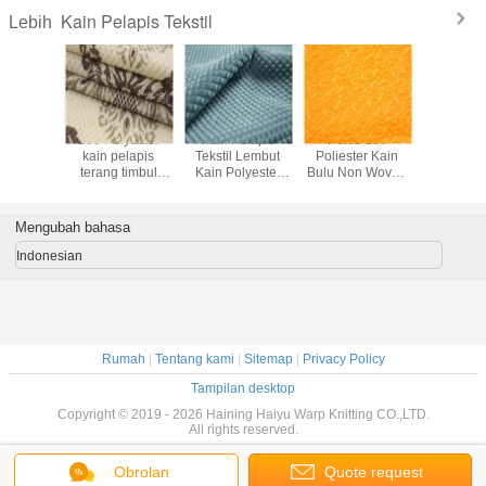
Kain Pelapis Tekstil
Lebih
ekstil Jok
100 Polyester
Kain Pelapis
Polos 100
Kain Jok 
s Burnout
kain pelapis
Tekstil Lembut
Poliester Kain
Holland
eludru
terang timbul
Kain Polyester
Bulu Non Woven
Dicuci Be
stik
dengan kain
Ripstop 150gsm-
Untuk Kursi Mobil
Warna 
Patch karet
300gsm
Lapisan 
Tidu
Mengubah bahasa
Indonesian
Rumah
|
Tentang kami
|
Sitemap
|
Privacy Policy
Tampilan desktop
Copyright © 2019 - 2026 Haining Haiyu Warp Knitting CO.,LTD.
All rights reserved.
Obrolan
Quote request