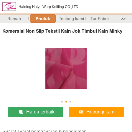
Haining Haiyu Warp Knitting CO.,LTD
Rumah
Produk
Tentang kami
Tur Pabrik
>>
Komersial Non Slip Tekstil Kain Jok Timbul Kain Minky
Harga terbaik
Hubungi kami
Syarat-syarat pembayaran & pengiriman