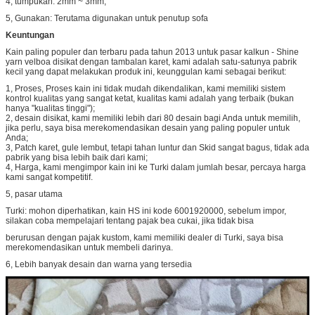
4, tumpukan: 2mm ~ 3mm;
5, Gunakan: Terutama digunakan untuk penutup sofa
Keuntungan
Kain paling populer dan terbaru pada tahun 2013 untuk pasar kalkun - Shine
yarn velboa disikat dengan tambalan karet, kami adalah satu-satunya pabrik
kecil yang dapat melakukan produk ini, keunggulan kami sebagai berikut:
1, Proses, Proses kain ini tidak mudah dikendalikan, kami memiliki sistem
kontrol kualitas yang sangat ketat, kualitas kami adalah yang terbaik (bukan
hanya "kualitas tinggi");
2, desain disikat, kami memiliki lebih dari 80 desain bagi Anda untuk memilih,
jika perlu, saya bisa merekomendasikan desain yang paling populer untuk
Anda;
3, Patch karet, gule lembut, tetapi tahan luntur dan Skid sangat bagus, tidak ada
pabrik yang bisa lebih baik dari kami;
4, Harga, kami mengimpor kain ini ke Turki dalam jumlah besar, percaya harga
kami sangat kompetitif.
5, pasar utama
Turki: mohon diperhatikan, kain HS ini kode 6001920000, sebelum impor,
silakan coba mempelajari tentang pajak bea cukai, jika tidak bisa
berurusan dengan pajak kustom, kami memiliki dealer di Turki, saya bisa
merekomendasikan untuk membeli darinya.
6, Lebih banyak desain dan warna yang tersedia