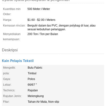
Kuantitas min
500 Meter / Meter
Order:
Harga:
$1.60 - $2.00 / Meters
Kemasan rincian:
Bergulir dalam tas PVC, dengan polybag di luar, atau
sesuai kebutuhan pelanggan.
Menyediakan
200 Ton / Ton per Bulan
kemampuan:
Deskripsi
Kain Pelapis Tekstil
Mengetik:
Bulu Fabric
pola:
Timbul
Gaya:
Polos
Lebar:
66/67 "
Technics:
Rajutan
Rajutan Jenis:
Melengkung
Fitur:
Tahan Air Mata, Non-slip