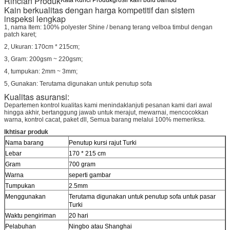
Rincian Produk
Kain berkualitas dengan harga kompetitif dan sistem
inspeksi lengkap
1, nama Item: 100% polyester Shine / benang terang velboa timbul dengan
patch karet;
2, Ukuran: 170cm * 215cm;
3, Gram: 200gsm ~ 220gsm;
4, tumpukan: 2mm ~ 3mm;
5, Gunakan: Terutama digunakan untuk penutup sofa
Kualitas asuransi:
Departemen kontrol kualitas kami menindaklanjuti pesanan kami dari awal
hingga akhir, bertanggung jawab untuk merajut, mewarnai, mencocokkan
warna, kontrol cacat, paket dll, Semua barang melalui 100% memeriksa.
Ikhtisar produk
Nama barang
Penutup kursi rajut Turki
Lebar
170 * 215 cm
Gram
700 gram
Warna
seperti gambar
Tumpukan
2.5mm
Menggunakan
Terutama digunakan untuk penutup sofa untuk pasar
Turki
Waktu pengiriman
20 hari
Pelabuhan
Ningbo atau Shanghai