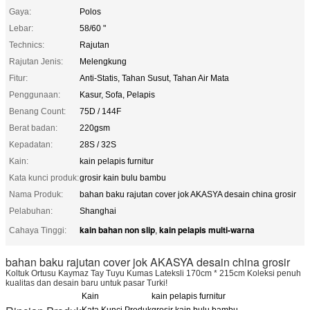
Gaya:
Polos
Lebar:
58/60 "
Technics:
Rajutan
Rajutan Jenis:
Melengkung
Fitur:
Anti-Statis, Tahan Susut, Tahan Air Mata
Penggunaan:
Kasur, Sofa, Pelapis
Benang Count:
75D / 144F
Berat badan:
220gsm
Kepadatan:
28S / 32S
Kain:
kain pelapis furnitur
Kata kunci produk:
grosir kain bulu bambu
Nama Produk:
bahan baku rajutan cover jok AKASYA desain china grosir
Pelabuhan:
Shanghai
kain bahan non slip
kain pelapis multi-warna
Cahaya Tinggi:
,
bahan baku rajutan cover jok AKASYA desain china grosir
Koltuk Ortusu Kaymaz Tay Tuyu Kumas Lateksli 170cm * 215cm Koleksi penuh
kualitas dan desain baru untuk pasar Turki!
Kain
kain pelapis furnitur
Kata Kunci Produk
grosir kain bulu bambu