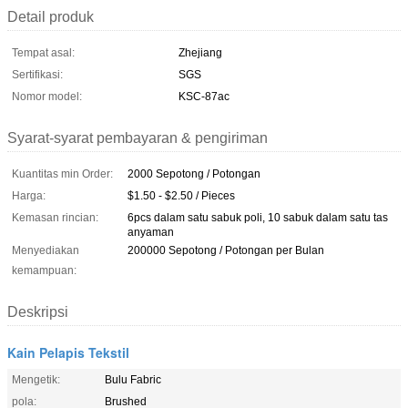
Detail produk
Tempat asal:
Zhejiang
Sertifikasi:
SGS
Nomor model:
KSC-87ac
Syarat-syarat pembayaran & pengiriman
Kuantitas min Order:
2000 Sepotong / Potongan
Harga:
$1.50 - $2.50 / Pieces
Kemasan rincian:
6pcs dalam satu sabuk poli, 10 sabuk dalam satu tas
anyaman
Menyediakan
200000 Sepotong / Potongan per Bulan
kemampuan:
Deskripsi
Kain Pelapis Tekstil
Mengetik:
Bulu Fabric
pola:
Brushed