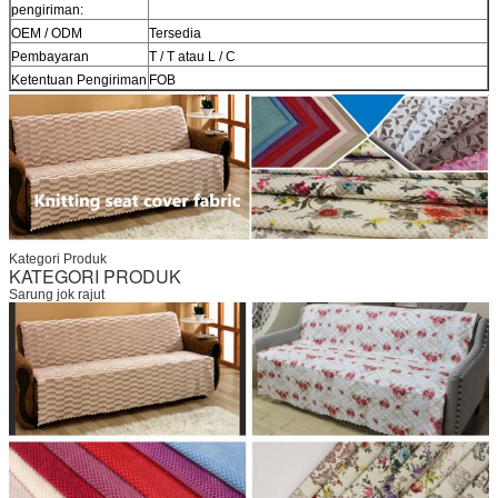
pengiriman:
OEM / ODM
Tersedia
Pembayaran
T / T atau L / C
Ketentuan Pengiriman
FOB
Kategori Produk
KATEGORI PRODUK
Sarung jok rajut