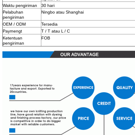
Waktu pengiriman
30 hari
Pelabuhan
Ningbo atau Shanghai
pengiriman
OEM / ODM
Tersedia
Paymengt
T / T atau L / C
Ketentuan
FOB
pengiriman