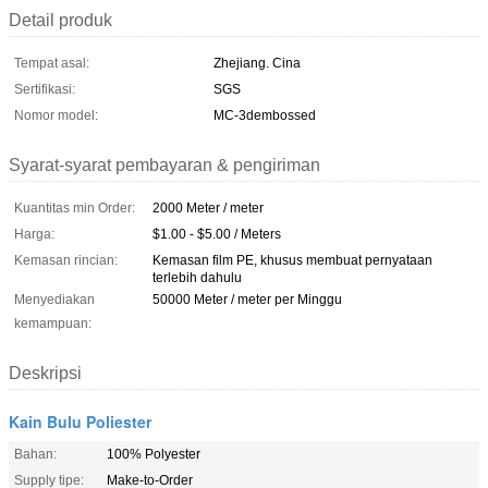
Detail produk
Tempat asal:
Zhejiang. Cina
Sertifikasi:
SGS
Nomor model:
MC-3dembossed
Syarat-syarat pembayaran & pengiriman
Kuantitas min Order:
2000 Meter / meter
Harga:
$1.00 - $5.00 / Meters
Kemasan rincian:
Kemasan film PE, khusus membuat pernyataan
terlebih dahulu
Menyediakan
50000 Meter / meter per Minggu
kemampuan:
Deskripsi
Kain Bulu Poliester
Bahan:
100% Polyester
Supply tipe:
Make-to-Order