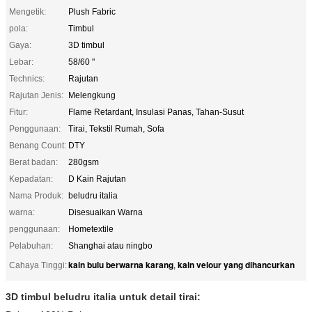
Mengetik:
Plush Fabric
pola:
Timbul
Gaya:
3D timbul
Lebar:
58/60 "
Technics:
Rajutan
Rajutan Jenis:
Melengkung
Fitur:
Flame Retardant, Insulasi Panas, Tahan-Susut
Penggunaan:
Tirai, Tekstil Rumah, Sofa
Benang Count:
DTY
Berat badan:
280gsm
Kepadatan:
D Kain Rajutan
Nama Produk:
beludru italia
warna:
Disesuaikan Warna
penggunaan:
Hometextile
Pelabuhan:
Shanghai atau ningbo
kain bulu berwarna karang
kain velour yang dihancurkan
Cahaya Tinggi:
,
3D timbul beludru italia untuk detail tirai: