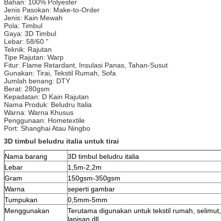
Bahan: 100% Polyester
Jenis Pasokan: Make-to-Order
Jenis: Kain Mewah
Pola: Timbul
Gaya: 3D Timbul
Lebar: 58/60 "
Teknik: Rajutan
Tipe Rajutan: Warp
Fitur: Flame Retardant, Insulasi Panas, Tahan-Susut
Gunakan: Tirai, Tekstil Rumah, Sofa
Jumlah benang: DTY
Berat: 280gsm
Kepadatan: D Kain Rajutan
Nama Produk: Beludru Italia
Warna: Warna Khusus
Penggunaan: Hometextile
Port: Shanghai Atau Ningbo
3D timbul beludru italia untuk tirai
Nama barang
3D timbul beludru italia
Lebar
1,5m-2,2m
Gram
150gsm-350gsm
Warna
seperti gambar
Tumpukan
0,5mm-5mm
Menggunakan
Terutama digunakan untuk tekstil rumah, selimut,
lapisan dll