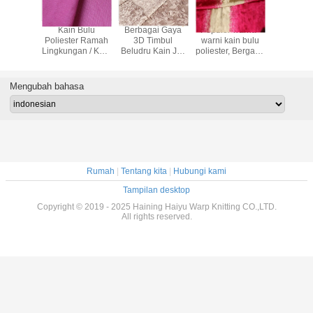
iko Warp
Kain Bulu
Berbagai Gaya
Populer warna-
Rajutan Ka
utan Kain
Poliester Ramah
3D Timbul
warni kain bulu
Poliester
 Untuk
Lingkungan / Kain
Beludru Kain Jok
poliester, Bergaris
Tirai / Ka
an OEM
Poliester Kustom
Untuk Penutup
beludru kain
Timb
raga
Sofa
pelapis
Hometex
Mengubah bahasa
Rumah
|
Tentang kita
|
Hubungi kami
Tampilan desktop
Copyright © 2019 - 2025 Haining Haiyu Warp Knitting CO.,LTD.
All rights reserved.