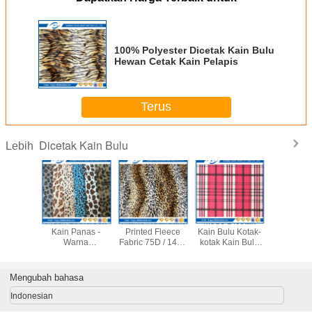
100% Polyester Dicetak Kain Bulu
Hewan Cetak Kain Pelapis
Terus
Dicetak Kain Bulu
Lebih
Fleece
Plush Zebra Jok
Flame Retardant
Mode Dicetak
100% Pol
 Fleece
Kain Panas -
Printed Fleece
Kain Bulu Kotak-
Dicetak Ka
 Rajutan
Warna
Fabric 75D / 144F
kotak Kain Bulu
Hewan 
 - Tahan
Disesuaikan
Desain Fashion
Untuk Selimut
Kain Pe
Insulasi
Mengubah bahasa
Indonesian