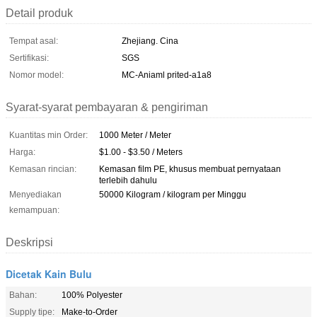
Detail produk
Tempat asal:
Zhejiang. Cina
Sertifikasi:
SGS
Nomor model:
MC-Aniaml prited-a1a8
Syarat-syarat pembayaran & pengiriman
Kuantitas min Order:
1000 Meter / Meter
Harga:
$1.00 - $3.50 / Meters
Kemasan rincian:
Kemasan film PE, khusus membuat pernyataan
terlebih dahulu
Menyediakan
50000 Kilogram / kilogram per Minggu
kemampuan:
Deskripsi
Dicetak Kain Bulu
Bahan:
100% Polyester
Supply tipe:
Make-to-Order