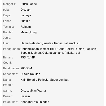
Mengetik:
Plush Fabric
pola:
Dicetak
Gaya:
Lainnya
Lebar:
58/60 "
Technics:
Rajutan
Rajutan
Melengkung
Jenis:
Fitur:
Flame Retardant, Insulasi Panas, Tahan-Susut
Penggunaan:
Perlengkapan Tempat Tidur, Gaun, Tekstil Rumah, Lapisan,
Sepatu, Mainan, Celana panjang, Pakaian dal
Benang
75D / 144F
Count:
Berat badan:
200GSM
Kepadatan:
D Kain Rajutan
Nama
Kain Beludru Poliester Super Lembut
Produk:
warna:
Disesuaikan Warna
Desain:
Desain
Pelabuhan:
Shanghai atau ningbo