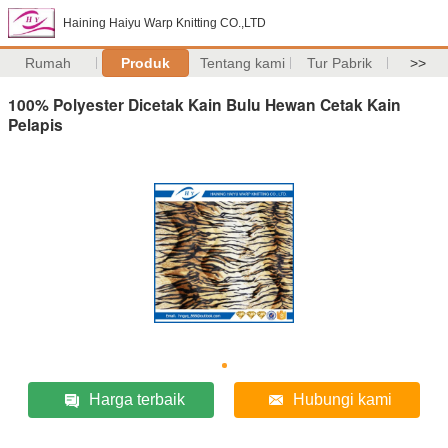
Haining Haiyu Warp Knitting CO.,LTD
Rumah
Produk
Tentang kami
Tur Pabrik
>>
100% Polyester Dicetak Kain Bulu Hewan Cetak Kain
Pelapis
Harga terbaik
Hubungi kami