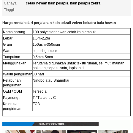
cetak hewan kain pelapis
kain pelapis zebra
Cahaya
,
Tinggi:
Harga rendah dari perjalanan kain tekstil velvet beludru bulu hewan
Nama barang
100 polyester hewan cetak kain empuk
Lebar
1,5m-2,2m
Gram
150gsm-350gsm
Warna
seperti gambar
Tumpukan
0,5mm-5mm
Menggunakan
Terutama digunakan untuk tekstil rumah, selimut, mainan,
pakaian, sepatu, sofa, lapisan dll
Waktu pengiriman
30 hari
Pelabuhan
Ningbo atau Shanghai
pengiriman
OEM / ODM
Tersedia
Paymengt
T / T atau L / C
Ketentuan
FOB
pengiriman