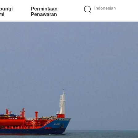
Indonesian
bungi
Permintaan
mi
Penawaran