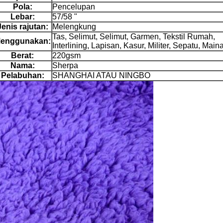
Pola:
Pencelupan
Lebar:
57/58 "
Jenis rajutan:
Melengkung
Tas, Selimut, Selimut, Garmen, Tekstil Rumah,
enggunakan:
Interlining, Lapisan, Kasur, Militer, Sepatu, Ma
Berat:
220gsm
Nama:
Sherpa
Pelabuhan:
SHANGHAI ATAU NINGBO
Tinggalkan pesan
mi akan segera menghubungi Anda kemba