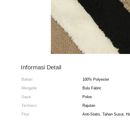
Informasi Detail
Bahan:
100% Polyester
Mengetik:
Bulu Fabric
Gaya:
Polos
Technics:
Rajutan
Fitur:
Anti-Statis, Tahan Susut, H