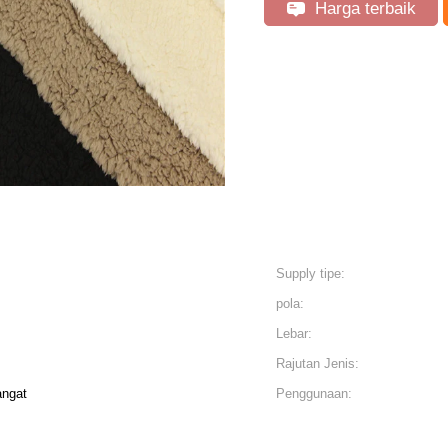
Harga terbaik
Supply tipe:
pola:
Lebar:
Rajutan Jenis:
angat
Penggunaan: