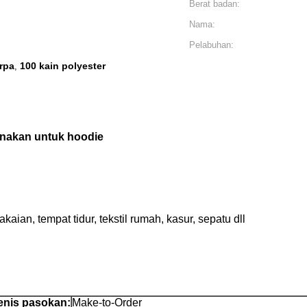
Berat badan:
Nama:
Pelabuhan:
rpa
100 kain polyester
,
unakan untuk hoodie
aian, tempat tidur, tekstil rumah, kasur, sepatu dll
enis pasokan:
Make-to-Order