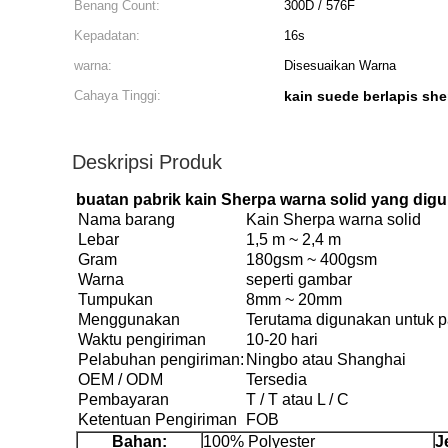
Benang Count:
300D / 576F
Kepadatan:
16s
warna:
Disesuaikan Warna
Cahaya Tinggi:
kain suede berlapis she
Deskripsi Produk
buatan pabrik kain Sherpa warna solid yang dig
Nama barang
Kain Sherpa warna solid
Lebar
1,5 m ~ 2,4 m
Gram
180gsm ~ 400gsm
Warna
seperti gambar
Tumpukan
8mm ~ 20mm
Menggunakan
Terutama digunakan untuk pak
Waktu pengiriman
10-20 hari
Pelabuhan pengiriman:
Ningbo atau Shanghai
OEM / ODM
Tersedia
Pembayaran
T / T atau L / C
Ketentuan Pengiriman
FOB
Bahan:
100% Polyester
J