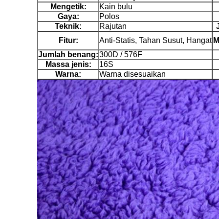
Mengetik:
Kain bulu
Gaya:
Polos
Teknik:
Rajutan
Fitur:
Anti-Statis, Tahan Susut, Hangat
M
Jumlah benang:
300D / 576F
Massa jenis:
16S
Warna:
Warna disesuaikan
Ka