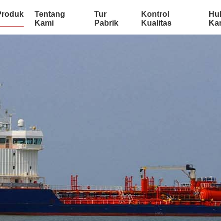
Produk
Tentang
Tur
Kontrol
Hu
Kami
Pabrik
Kualitas
Ka