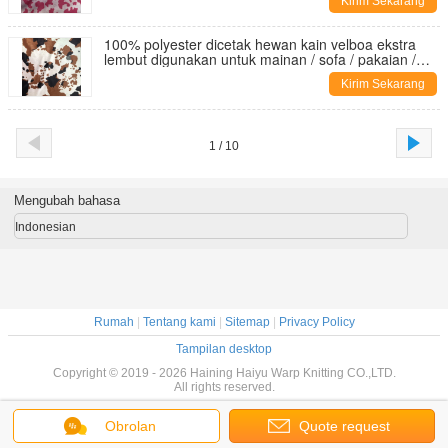
Kirim Sekarang
100% polyester dicetak hewan kain velboa ekstra
lembut digunakan untuk mainan / sofa / pakaian /
mobil / tekstil rumah / bantal
Kirim Sekarang
1 / 10
Mengubah bahasa
Indonesian
Rumah
|
Tentang kami
|
Sitemap
|
Privacy Policy
Tampilan desktop
Copyright © 2019 - 2026 Haining Haiyu Warp Knitting CO.,LTD.
All rights reserved.
Obrolan
Quote request