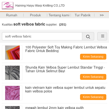
Haining Haiyu Warp Knitting CO.,LTD
Rumah
Produk
Tentang kami
Tur Pabrik
>>
soft velboa fabric
Kualitas
supplier.
(201)
100 Polyester Soft Toy Making Fabric Lembut Velboa
Fabric Untuk Bedding
Kirim Sekarang
Shunda Kain Velboa Super Lembut Standar Tinggi -
Tahan Untuk Selimut Bayi
Kirim Sekarang
kain vietnam kain velboa super lembut untuk sepatu
kain velboa polos
Kirim Sekarang
mewah lembut 2mm kain velboa putih