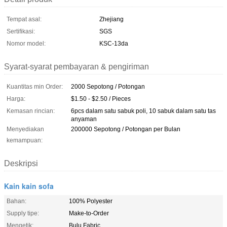
Tempat asal:
Zhejiang
Sertifikasi:
SGS
Nomor model:
KSC-13da
Syarat-syarat pembayaran & pengiriman
Kuantitas min Order:
2000 Sepotong / Potongan
Harga:
$1.50 - $2.50 / Pieces
Kemasan rincian:
6pcs dalam satu sabuk poli, 10 sabuk dalam satu tas
anyaman
Menyediakan
200000 Sepotong / Potongan per Bulan
kemampuan:
Deskripsi
Kain kain sofa
Bahan:
100% Polyester
Supply tipe:
Make-to-Order
Mengetik:
Bulu Fabric