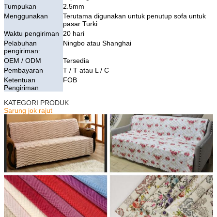
Tumpukan
2.5mm
Menggunakan
Terutama digunakan untuk penutup sofa untuk
pasar Turki
Waktu pengiriman
20 hari
Pelabuhan
Ningbo atau Shanghai
pengiriman:
OEM / ODM
Tersedia
Pembayaran
T / T atau L / C
Ketentuan
FOB
Pengiriman
KATEGORI PRODUK
Sarung jok rajut