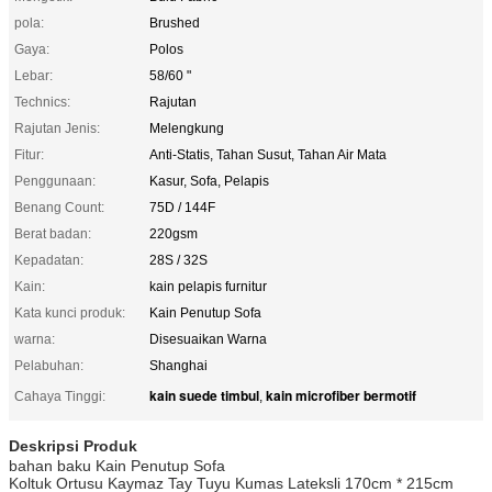
pola:
Brushed
Gaya:
Polos
Lebar:
58/60 "
Technics:
Rajutan
Rajutan Jenis:
Melengkung
Fitur:
Anti-Statis, Tahan Susut, Tahan Air Mata
Penggunaan:
Kasur, Sofa, Pelapis
Benang Count:
75D / 144F
Berat badan:
220gsm
Kepadatan:
28S / 32S
Kain:
kain pelapis furnitur
Kata kunci produk:
Kain Penutup Sofa
warna:
Disesuaikan Warna
Pelabuhan:
Shanghai
kain suede timbul
kain microfiber bermotif
Cahaya Tinggi:
,
Deskripsi Produk
bahan baku Kain Penutup Sofa
Koltuk Ortusu Kaymaz Tay Tuyu Kumas Lateksli 170cm * 215cm