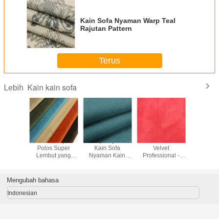
Kain Sofa Nyaman Warp Teal
Rajutan Pattern
Terus
Kain kain sofa
Lebih
in Sofa
Kain Pelapis
Warp Rajutan
Kain Microfiber
100 Poly
extile
Polos Super
Kain Sofa
Velvet
Burnout So
n - Kain
Lembut yang
Nyaman Kain
Professional -
Kain 28S
s Tahan
Dapat Dicuci
Tumpukan Tinggi
Ramah - SGS
War
vet
150gsm-350gsm
0.5mm-5mm
Disetujui
Disesu
Gram
Mengubah bahasa
Indonesian