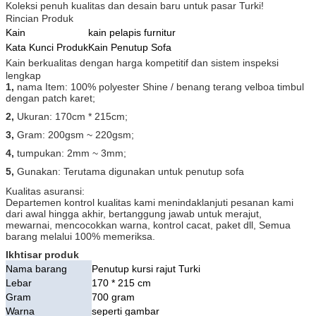
Koleksi penuh kualitas dan desain baru untuk pasar Turki!
Rincian Produk
Kain
kain pelapis furnitur
Kata Kunci Produk
Kain Penutup Sofa
Kain berkualitas dengan harga kompetitif dan sistem inspeksi
lengkap
1,
nama Item: 100% polyester Shine / benang terang velboa timbul
dengan patch karet;
2,
Ukuran: 170cm * 215cm;
3,
Gram: 200gsm ~ 220gsm;
4,
tumpukan: 2mm ~ 3mm;
5,
Gunakan: Terutama digunakan untuk penutup sofa
Kualitas asuransi:
Departemen kontrol kualitas kami menindaklanjuti pesanan kami
dari awal hingga akhir, bertanggung jawab untuk merajut,
mewarnai, mencocokkan warna, kontrol cacat, paket dll, Semua
barang melalui 100% memeriksa.
Ikhtisar produk
Nama barang
Penutup kursi rajut Turki
Lebar
170 * 215 cm
Gram
700 gram
Warna
seperti gambar